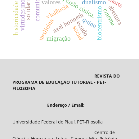
solidariedade
comunidade
virtudes morais
valores
dualismo
historicidade
violência
abertura
biocentrismo
cinema
axel honneth
quine
medicina
estado
social
migração
REVISTA DO
PROGRAMA DE EDUCAÇÃO TUTORIAL - PET-
FILOSOFIA
Endereço / Email:
Universidade Federal do Piauí, PET-Filosofia
Centro de
Ciências Humanas e Letras, Campus Min. Petrônio