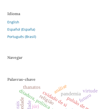
Idioma
English
Español (España)
Português (Brasil)
Navegar
Palavras-chave
análise
thanatos
ditadura, política, razão cínica.
virtude
cuidado de si
pandemia
futuro
religião
pulsão de morte
júri