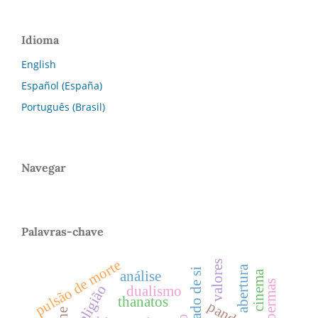
Idioma
English
Español (España)
Português (Brasil)
Navegar
Palavras-chave
pulsão de morte
valores
abertura
cuidado de si
análise
cinema
religião
dualismo
thanatos