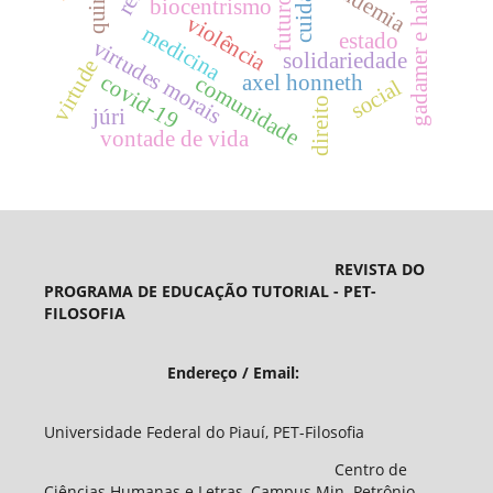
gadamer e habermas
pandemia
quine
biocentrismo
futuro
violência
medicina
estado
virtudes morais
solidariedade
virtude
axel honneth
covid-19
comunidade
social
direito
júri
vontade de vida
REVISTA DO
PROGRAMA DE EDUCAÇÃO TUTORIAL - PET-
FILOSOFIA
Endereço / Email:
Universidade Federal do Piauí, PET-Filosofia
Centro de
Ciências Humanas e Letras, Campus Min. Petrônio