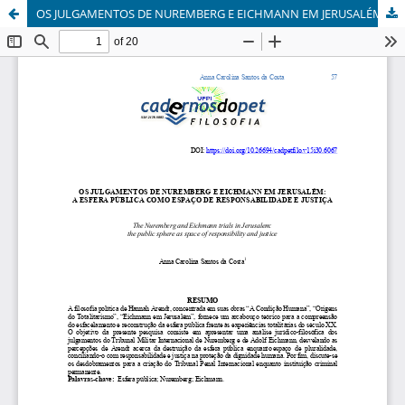
OS JULGAMENTOS DE NUREMBERG E EICHMANN EM JERUSALÉM: