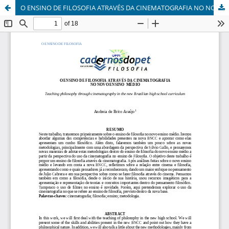
O ENSINO DE FILOSOFIA ATRAVÉS DA CINEMATOGRAFIA NO NOVO ENSINO MÉDIO