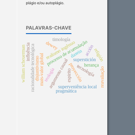
plágio e/ou autoplágio.
PALAVRAS-CHAVE
timología
processo de acumulação
realismo ingênuo
dewey
influência
acción
racionalidade tecnológica
william scheuerman
religión
dasein
mais-valor global
disjuntivismo
superstición
argumento causal
proyección
herança
tecnología
reavaliação
teología
espirito
superveniência local
pragmática