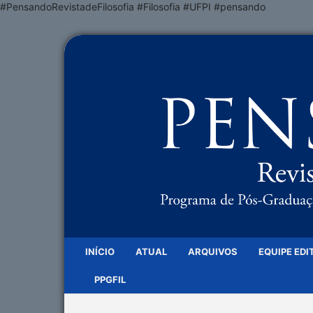
#PensandoRevistadeFilosofia #Filosofia #UFPI #pensando
INÍCIO
ATUAL
ARQUIVOS
EQUIPE EDI
PPGFIL