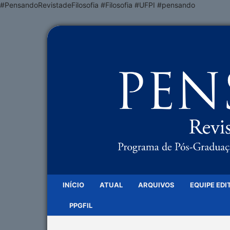
#PensandoRevistadeFilosofia #Filosofia #UFPI #pensando
INÍCIO
ATUAL
ARQUIVOS
EQUIPE EDI
PPGFIL