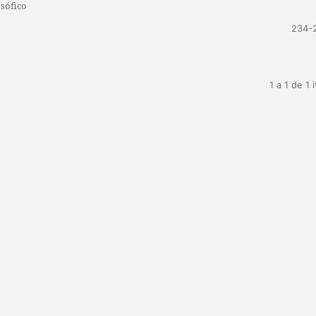
sófico
234-
1 a 1 de 1 