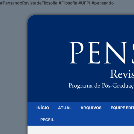
#PensandoRevistadeFilosofia #Filosofia #UFPI #pensando
INÍCIO
ATUAL
ARQUIVOS
EQUIPE EDI
PPGFIL