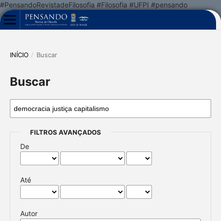
#PensandoRevistadeFilosofia #Filosofia #UFPI #pensando
INÍCIO
/
Buscar
Buscar
FILTROS AVANÇADOS
De
Até
Autor