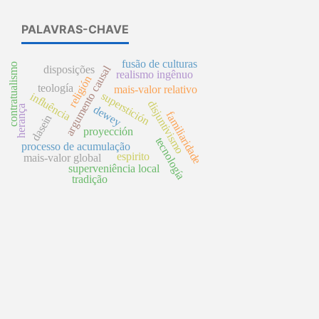
PALAVRAS-CHAVE
fusão de culturas
contratualismo
argumento causal
disposições
realismo ingênuo
religión
teología
mais-valor relativo
superstición
influência
disjuntivismo
dewey
herança
familiaridade
dasein
proyección
tecnología
processo de acumulação
espirito
mais-valor global
superveniência local
tradição