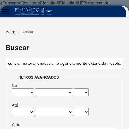
#PensandoRevistadeFilosofia #Filosofia #UFPI #pensando
INÍCIO
/
Buscar
Buscar
FILTROS AVANÇADOS
De
Até
Autor