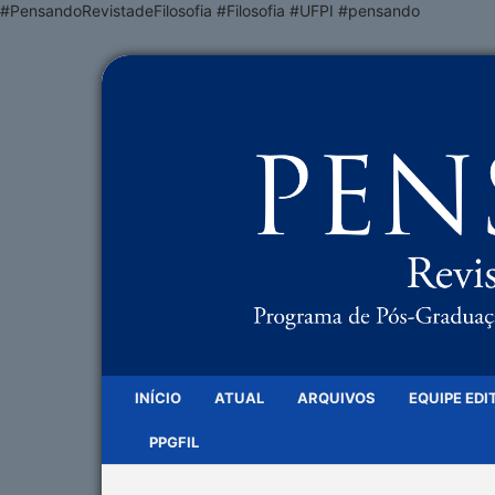
#PensandoRevistadeFilosofia #Filosofia #UFPI #pensando
INÍCIO
ATUAL
ARQUIVOS
EQUIPE EDI
PPGFIL