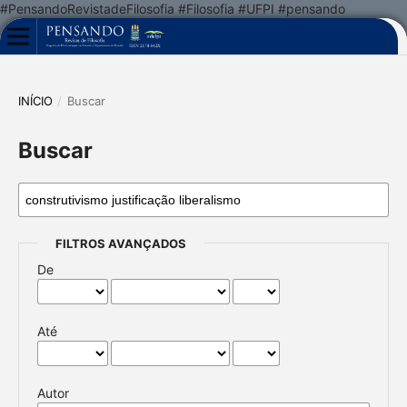
#PensandoRevistadeFilosofia #Filosofia #UFPI #pensando
INÍCIO
/
Buscar
Buscar
FILTROS AVANÇADOS
De
Até
Autor