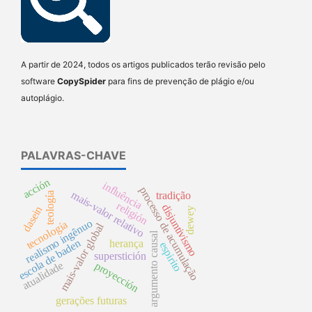
A partir de 2024, todos os artigos publicados terão revisão pelo
software
CopySpider
para fins de prevenção de plágio e/ou
autoplágio.
PALAVRAS-CHAVE
acción
influência
processo de acumulação
mais-valor relativo
tradição
teología
religión
disjuntivismo
dasein
dewey
realismo ingênuo
tecnología
mais-valor global
argumento causal
escola de baden
herança
espirito
superstición
atualidade
proyección
gerações futuras