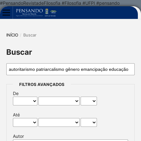
#PensandoRevistadeFilosofia #Filosofia #UFPI #pensando
INÍCIO
/
Buscar
Buscar
FILTROS AVANÇADOS
De
Até
Autor