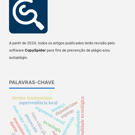
A partir de 2024, todos os artigos publicados terão revisão pelo
software
CopySpider
para fins de prevenção de plágio e/ou
autoplágio.
PALAVRAS-CHAVE
direitos fundamentais
racionalidade tecnológica
disjuntivismo
superveniência local
herança
mais-valor relativo
argumento causal
espirito
familiaridade
mais-valor global
proyección
superstición
instrumentalismo
tecnología
dasein