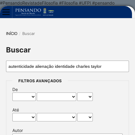
#PensandoRevistadeFilosofia #Filosofia #UFPI #pensando
INÍCIO
/
Buscar
Buscar
FILTROS AVANÇADOS
De
Até
Autor