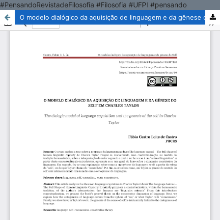
#PensandoRevistadeFilosofia #Filosofia #UFPI #pensando
O modelo dialógico da aquisição de linguagem e da gênese do self em Charles Taylor