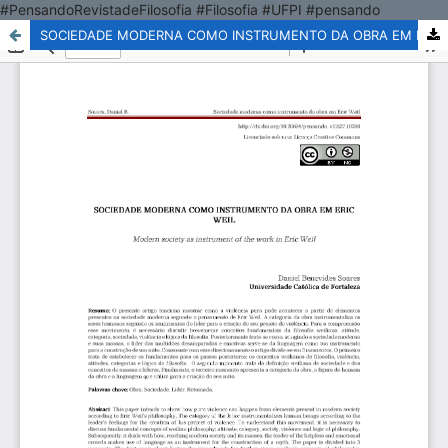
#PensandoRevistadeFilosofia #Filosofia #UFPI #pensando
SOCIEDADE MODERNA COMO INSTRUMENTO DA OBRA EM ERIC WEIL