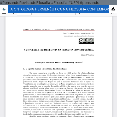
#PensandoRevistadeFilosofia #Filosofia #UFPI #pensando
A ONTOLOGIA HERMENÊUTICA NA FILOSOFIA CONTEMPORÂNEA