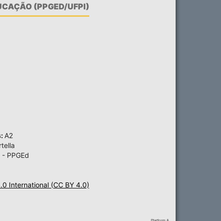
CAÇÃO (PPGED/UFPI)
s:
A2
tella
 - PPGEd
4.0 International (CC BY 4.0)