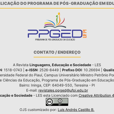
UBLICAÇÃO DO PROGRAMA DE PÓS-GRADUAÇÃO EM EDU
CONTATO / ENDEREÇO
A Revista
Linguagens, Educação e Sociedade
- LES
N
: 1518-0743 |
e-ISSN
: 2526-8449 |
Prefixo DOI
: 10.26694 |
Quali
ersidade Federal do Piauí, Campus Universitário Ministro Petrônio Por
de Ciências da Educação, Programa de Pós-Graduação em Educação
Bairro: Ininga, CEP: 64049-550, Teresina - PI
E-mail:
revistales.ppged@ufpi.edu.br
cação e Sociedade
- LES esta Licenciado com
Creative Attribution 
OJS customizado por:
Luis Andrés Castillo B.