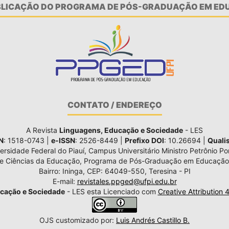
UBLICAÇÃO DO PROGRAMA DE PÓS-GRADUAÇÃO EM EDU
CONTATO / ENDEREÇO
A Revista
Linguagens, Educação e Sociedade
- LES
N
: 1518-0743 |
e-ISSN
: 2526-8449 |
Prefixo DOI
: 10.26694 |
Quali
ersidade Federal do Piauí, Campus Universitário Ministro Petrônio Por
de Ciências da Educação, Programa de Pós-Graduação em Educação
Bairro: Ininga, CEP: 64049-550, Teresina - PI
E-mail:
revistales.ppged@ufpi.edu.br
cação e Sociedade
- LES esta Licenciado com
Creative Attribution 
OJS customizado por:
Luis Andrés Castillo B.