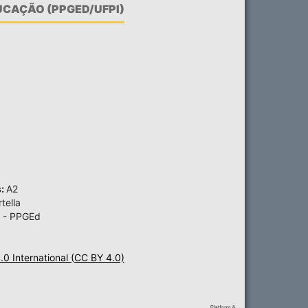
CAÇÃO (PPGED/UFPI)
s:
A2
tella
 - PPGEd
4.0 International (CC BY 4.0)