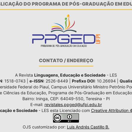
UBLICAÇÃO DO PROGRAMA DE PÓS-GRADUAÇÃO EM EDU
CONTATO / ENDEREÇO
A Revista
Linguagens, Educação e Sociedade
- LES
N
: 1518-0743 |
e-ISSN
: 2526-8449 |
Prefixo DOI
: 10.26694 |
Quali
ersidade Federal do Piauí, Campus Universitário Ministro Petrônio Por
de Ciências da Educação, Programa de Pós-Graduação em Educação
Bairro: Ininga, CEP: 64049-550, Teresina - PI
E-mail:
revistales.ppged@ufpi.edu.br
cação e Sociedade
- LES esta Licenciado com
Creative Attribution 
OJS customizado por:
Luis Andrés Castillo B.