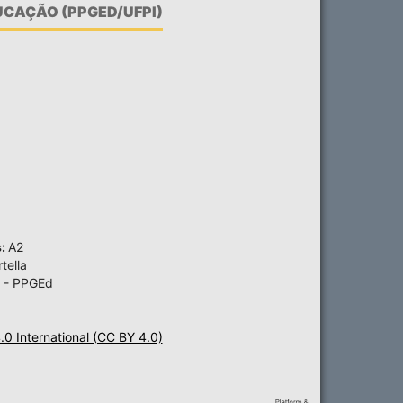
CAÇÃO (PPGED/UFPI)
s:
A2
tella
 - PPGEd
4.0 International (CC BY 4.0)