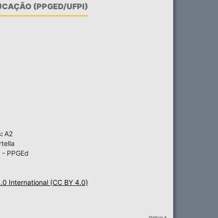
CAÇÃO (PPGED/UFPI)
s:
A2
tella
 - PPGEd
4.0 International (CC BY 4.0)