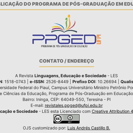
UBLICAÇÃO DO PROGRAMA DE PÓS-GRADUAÇÃO EM EDU
CONTATO / ENDEREÇO
A Revista
Linguagens, Educação e Sociedade
- LES
N
: 1518-0743 |
e-ISSN
: 2526-8449 |
Prefixo DOI
: 10.26694 |
Quali
ersidade Federal do Piauí, Campus Universitário Ministro Petrônio Por
de Ciências da Educação, Programa de Pós-Graduação em Educação
Bairro: Ininga, CEP: 64049-550, Teresina - PI
E-mail:
revistales.ppged@ufpi.edu.br
cação e Sociedade
- LES esta Licenciado com
Creative Attribution 
OJS customizado por:
Luis Andrés Castillo B.