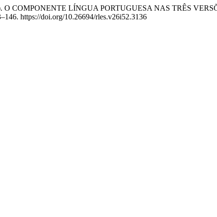
 S. de O. (2022). O COMPONENTE LÍNGUA PORTUGUESA NAS TRÊ
3–146. https://doi.org/10.26694/rles.v26i52.3136