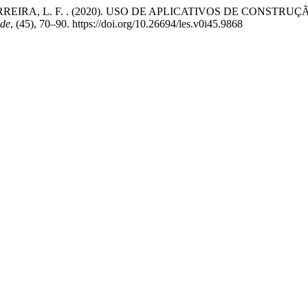
VA FERREIRA, L. F. . (2020). USO DE APLICATIVOS DE CO
ade
, (45), 70–90. https://doi.org/10.26694/les.v0i45.9868