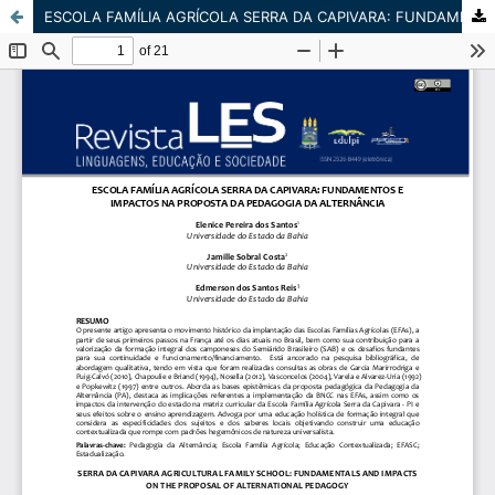
ESCOLA FAMÍLIA AGRÍCOLA SERRA DA CAPIVARA: FUNDAMENTOS E IMPACTOS NA PROPOSTA DA PEDAGOGIA DA ALTERNÂNCIA