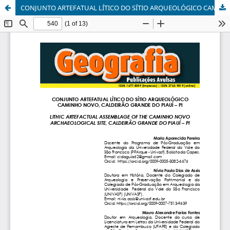
CONJUNTO ARTEFATUAL LÍTICO DO SÍTIO ARQUEOLÓGICO CAMINHO NOVO, CALDEIRÃO GRANDE DO PIAUÍ – PI