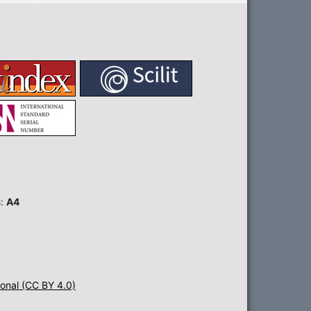
s:
A4
onal (CC BY 4.0)