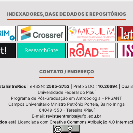
INDEXADORES, BASE DE DADOS E REPOSITÓRIOS
CONTATO / ENDEREÇO
sta EntreRios
| e-ISSN:
2595-3753
| Prefixo DOI:
10.26694
| Quali
Universidade Federal do Piauí
Programa de Pós-Graduação em Antropologia – PPGANT
Campos Universitário Ministro Petrônio Portela, Bairro Ininga
64049-550 - Teresina /Piauí
E-mail:
revistaentrerios@ufpi.edu.br
Rios
está Licenciada com
Creative Commons Atribuição 4.0 Internaci