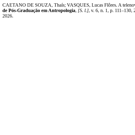
CAETANO DE SOUZA, Thaís; VASQUES, Lucas Flôres. A telenovela br
de Pós-Graduação em Antropologia
,
[S. l.]
, v. 6, n. 1, p. 111–130
2026.