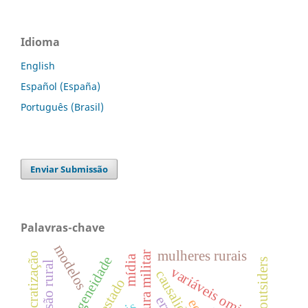
Idioma
English
Español (España)
Português (Brasil)
Enviar Submissão
Palavras-chave
modelos
mulheres rurais
ditadura militar
mídia
endogeneidade
outsiders
extensão rural
variáveis omitidas
estado