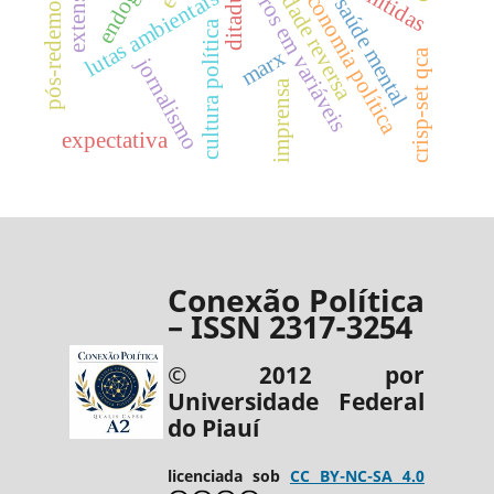
pós-redemocratização
causalidade reversa
erros em variáveis
economia política
lutas ambientais
saúde mental
cultura política
marx
crisp-set qca
jornalismo
imprensa
expectativa
Conexão Política
– ISSN 2317-3254
© 2012 por
Universidade Federal
do Piauí
licenciada sob
CC BY-NC-SA 4.0