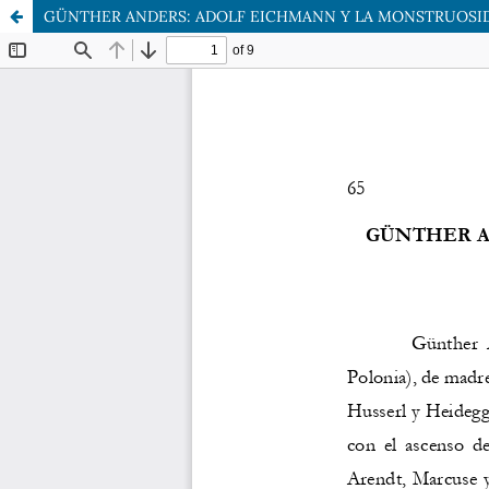
GÜNTHER ANDERS: ADOLF EICHMANN Y LA MONSTRUOSI