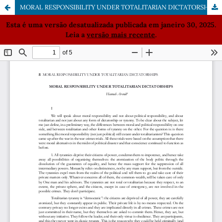
MORAL RESPONSIBILITY UNDER TOTALITARIAN DICTATORSHIPS
Esta é uma versão desatualizada publicada em janeiro 30, 2025.
Leia a
versão mais recente
.