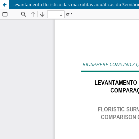
Levantamento florístico das macrófitas aquáticas do Semiárid