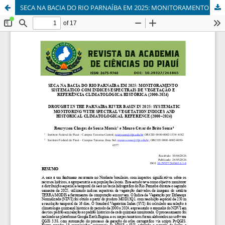
SECA NA BACIA DO RIO PARNAÍBA EM 2025: MONITORAMENTO SISTEMÁTICO COM ÍNDICES ESPECTRAIS DE VEGETAÇÃO E REFERÊNCIA CLIMATOLÓGICA HISTÓRICA (2000-2024)