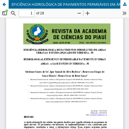
EFICIÊNCIA HIDROLÓGICA DE PAVIMENTOS PERMEÁVEIS EM ÁREAS URBANAS: ESTUDO APLICADO EM TERESINA - PI